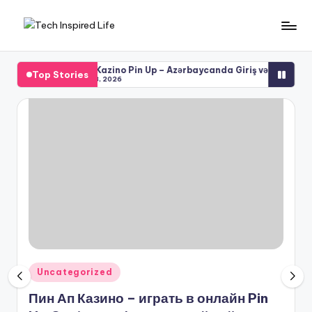
Skip
T
Simple
to
tech
content
e
й сайт
Onlayn Kazino Pin Up – Azərbaycanda Giriş və Qeydiyyat
П
Top Stories
guides,
August 8, 2026
c
AI
tools
h
reviews
I
&
n
how-
to
s
digital
p
tips
ir
e
d
Posted
Uncategorized
in
L
Пин Ап Казино – играть в онлайн Pin