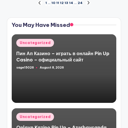
Posts
1
…
10
11
12
13
14
…
24
PREVIOUS
NEXT
PAGE
PAGE
pagination
You May Have Missed
Posted
Uncategorized
in
Пин Ап Казино – играть в онлайн Pin Up
Casino – официальный сайт
sage15026
August 8, 2026
Posted
by
Posted
Uncategorized
in
Onlayn Kazino Pin Up – Azərbaycanda